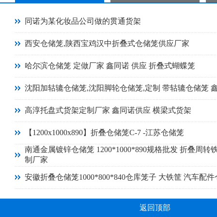
同诺为某化妆品公司做的贯通货架
西安仓储笼,陕西宝鸡汉中折叠式仓储笼供应厂家
哈尔滨仓储笼 定做厂家 鑫同诺 供应 折叠式蝴蝶笼
沈阳加轱辘仓储笼,沈阳脚轮仓储笼,定制 带轱辘仓储笼 
高淳托盘式货架定制厂家 鑫同诺供应 横梁式货架
【1200x1000x890】折叠仓储笼C-7 -江苏仓储笼
南通金属镀锌仓储笼 1200*1000*890规格批发 折叠周转
制厂家
安徽折叠仓储笼1000*800*840仓库笼子 大铁筐 汽车配
返回顶部