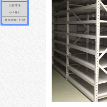
业务陈龙
业务王彬
西北大区庄经理