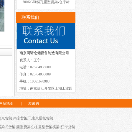
500KG蝴蝶孔重型货架-仓库标
准重型货
联系我们
南京同诺仓储设备制造有限公司
联系人：王宁
电话：025-84935609
传真：025-84935809
手机：18061678988
地址：南京滨江开发区上湖工业园
网站地图
|
爱采购
南京货架
,
南京货架厂
,
南京层板货架
横梁式货架
|
重型货架立柱
|
重型货架横梁
|
江宁货架