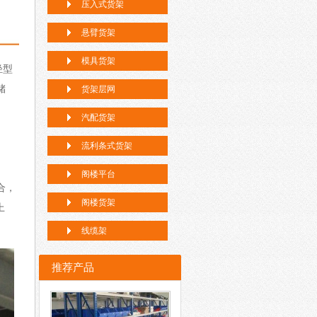
压入式货架
悬臂货架
模具货架
轻型
储
货架层网
汽配货架
流利条式货架
阁楼平台
合，
阁楼货架
上
线缆架
推荐产品