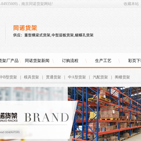
4935609)，南京同诺货架网站!
收藏本站
货架厂产品
同诺货架新闻
订购流程
生产工艺
彩页下
中B型货架
|
模具货架
|
贯通货架
|
中A型货架
|
汽配货架
|
阁楼货架