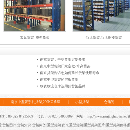
常见货架–重型货架
4S店货架,4S店阁楼货架
南京货架，中型货架定制要求
南京中型货架厂家定做2米高货架
南京货架告诉您如何延长货架使用寿命
南京中型货架的层板货架
物资物流仓库选用的货架品种
|
南京中型菱形孔货架,200KG承载
|
小型货架
|
仓储笼
|
86-025-84935609 传真：86-025-84935809 网址：http://www.nanjinghuojia.net/
京货架图片
|
货架知识
|
货架问答
|
重型货架
|
南京重型货架
|
重型货架图片
|
重型货架价格
|