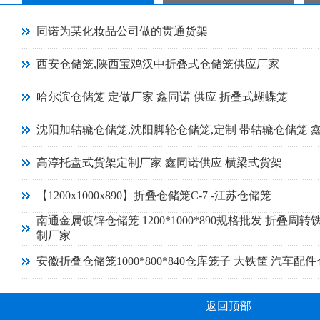
同诺为某化妆品公司做的贯通货架
西安仓储笼,陕西宝鸡汉中折叠式仓储笼供应厂家
哈尔滨仓储笼 定做厂家 鑫同诺 供应 折叠式蝴蝶笼
沈阳加轱辘仓储笼,沈阳脚轮仓储笼,定制 带轱辘仓储笼 
高淳托盘式货架定制厂家 鑫同诺供应 横梁式货架
【1200x1000x890】折叠仓储笼C-7 -江苏仓储笼
南通金属镀锌仓储笼 1200*1000*890规格批发 折叠周转
制厂家
安徽折叠仓储笼1000*800*840仓库笼子 大铁筐 汽车配
返回顶部