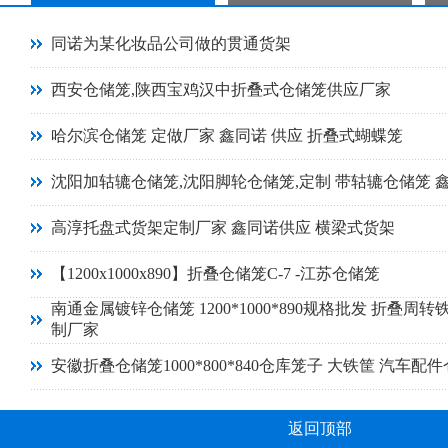
同诺为某化妆品公司做的贯通货架
西安仓储笼,陕西宝鸡汉中折叠式仓储笼供应厂家
哈尔滨仓储笼 定做厂家 鑫同诺 供应 折叠式蝴蝶笼
沈阳加轱辘仓储笼,沈阳脚轮仓储笼,定制 带轱辘仓储笼 
高淳托盘式货架定制厂家 鑫同诺供应 横梁式货架
【1200x1000x890】折叠仓储笼C-7 -江苏仓储笼
南通金属镀锌仓储笼 1200*1000*890规格批发 折叠周转
制厂家
安徽折叠仓储笼1000*800*840仓库笼子 大铁筐 汽车配
返回顶部