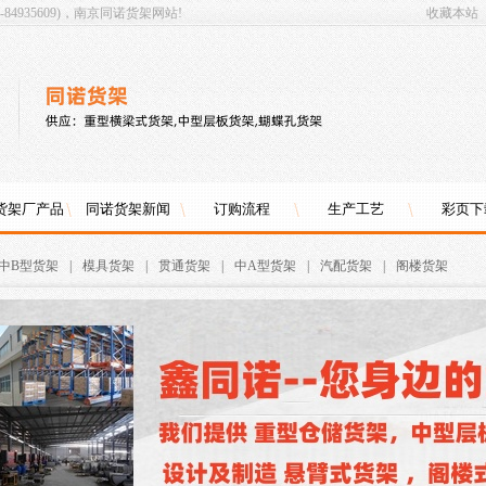
4935609)，南京同诺货架网站!
收藏本站
货架厂产品
同诺货架新闻
订购流程
生产工艺
彩页下
中B型货架
|
模具货架
|
贯通货架
|
中A型货架
|
汽配货架
|
阁楼货架