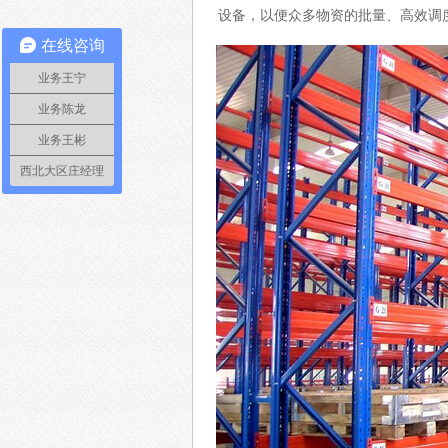
设备，以便众多物资的批量、高效调
在线咨询
业务王宁
业务陈龙
业务王彬
西北大区庄经理