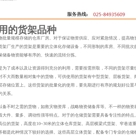
用的货架品种
物批量规模存储的仓库厂房。对于保证物资供应、应对紧急情况，提高物
货架
厂生产的货架是重要的立体化存储设备，不同形制的库房、不同批次
保储备物资能够有序的、快速的流转分拣。
是为了成本以及让资源得到充分的利用，需要按需所取，不同的货架尽量
对不大而数量相对集中的货物，可供使用的货架有中型货架、层板货架、
层存储位置上。这些货架的批量化的使用，要先期进行有序的规划好位置
的关系。
以备不时之需的货物，如救灾物资库，战略物资储备库等。不一样的物资
着大件、量多、调动性强等特点。对于的仓储货架需要具备专注性的特点
位的货架，高度在10~30米的立体仓库货架。高层横梁式货架、窄巷道
等都是此种情况下较好的选择。这些高层立体货架，配备专门专业的仓储