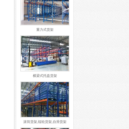
重力式货架
横梁式托盘货架
滚筒货架,辊轮货架,自滑货架