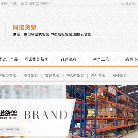
4935609)，南京同诺货架网站!
收藏本站
货架厂产品
同诺货架新闻
订购流程
生产工艺
彩页下
中B型货架
|
模具货架
|
贯通货架
|
中A型货架
|
汽配货架
|
阁楼货架