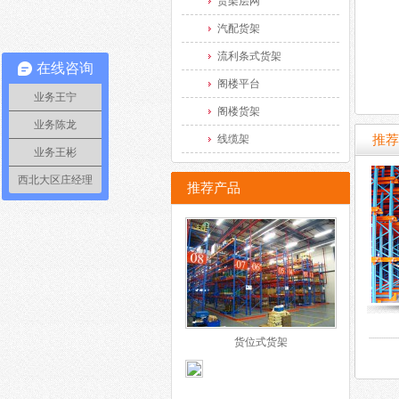
货架层网
汽配货架
流利条式货架
在线咨询
阁楼平台
业务王宁
阁楼货架
业务陈龙
线缆架
推荐
业务王彬
西北大区庄经理
推荐产品
货位式货架