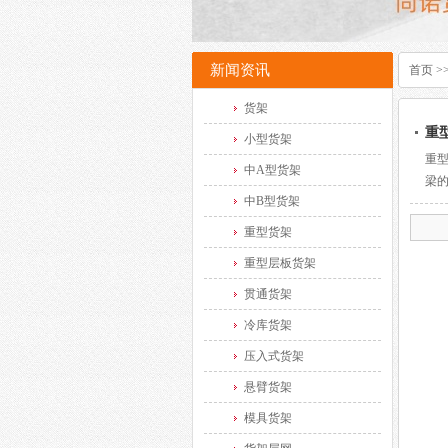
新闻资讯
首页
>
货架
重
小型货架
重
中A型货架
梁的
中B型货架
重型货架
重型层板货架
贯通货架
冷库货架
压入式货架
悬臂货架
模具货架