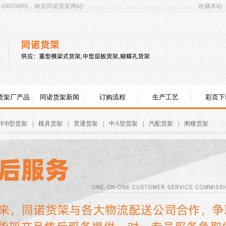
4935609)，南京同诺货架网站!
收藏本站
货架厂产品
同诺货架新闻
订购流程
生产工艺
彩页下
中B型货架
|
模具货架
|
贯通货架
|
中A型货架
|
汽配货架
|
阁楼货架