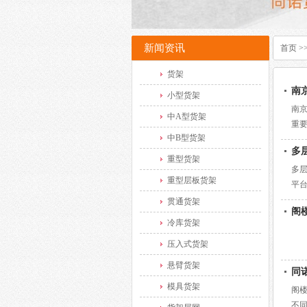
新闻资讯
首页
>
货架
南
小型货架
南
中A型货架
重要
中B型货架
多
重型货架
多
重型层板货架
平台
贯通货架
阁
冷库货架
压入式货架
悬臂货架
同
模具货架
阁
不同