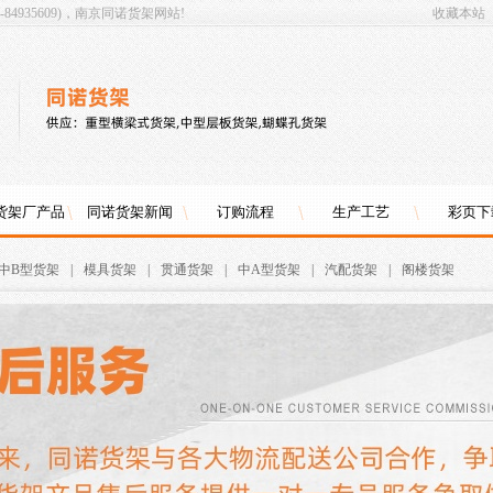
4935609)，南京同诺货架网站!
收藏本站
货架厂产品
同诺货架新闻
订购流程
生产工艺
彩页下
中B型货架
|
模具货架
|
贯通货架
|
中A型货架
|
汽配货架
|
阁楼货架