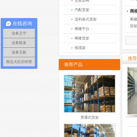
货架层网
汽配货架
阁
流利条式货架
阁
在线咨询
货架
阁楼平台
业务王宁
阁楼货架
业务陈龙
线缆架
业务王彬
推荐
西北大区庄经理
推荐产品
贯通式货架