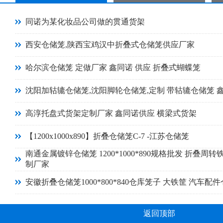
同诺为某化妆品公司做的贯通货架
西安仓储笼,陕西宝鸡汉中折叠式仓储笼供应厂家
哈尔滨仓储笼 定做厂家 鑫同诺 供应 折叠式蝴蝶笼
沈阳加轱辘仓储笼,沈阳脚轮仓储笼,定制 带轱辘仓储笼 
高淳托盘式货架定制厂家 鑫同诺供应 横梁式货架
【1200x1000x890】折叠仓储笼C-7 -江苏仓储笼
南通金属镀锌仓储笼 1200*1000*890规格批发 折叠周转
制厂家
安徽折叠仓储笼1000*800*840仓库笼子 大铁筐 汽车配
返回顶部