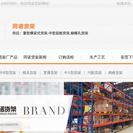
4935609)，南京同诺货架网站!
收藏本站
货架厂产品
同诺货架新闻
订购流程
生产工艺
彩页下
中B型货架
|
模具货架
|
贯通货架
|
中A型货架
|
汽配货架
|
阁楼货架