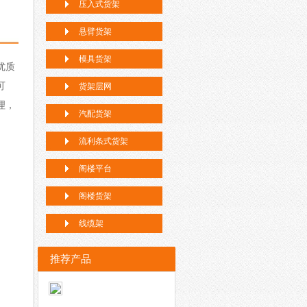
压入式货架
悬臂货架
模具货架
优质
可
货架层网
理，
汽配货架
流利条式货架
阁楼平台
阁楼货架
线缆架
推荐产品