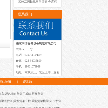
500KG蝴蝶孔重型货架-仓库标
准重型货
联系我们
南京同诺仓储设备制造有限公司
联系人：王宁
电话：025-84935609
传真：025-84935809
手机：18061678988
地址：南京滨江开发区上湖工业园
网站地图
|
爱采购
南京货架
,
南京货架厂
,
南京层板货架
横梁式货架
|
重型货架立柱
|
重型货架横梁
|
江宁货架