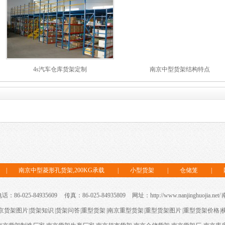
4s汽车仓库货架定制
南京中型货架结构特点
|
南京中型菱形孔货架,200KG承载
|
小型货架
|
仓储笼
|
86-025-84935609 传真：86-025-84935809 网址：http://www.nanjinghuojia.net/
京货架图片
|
货架知识
|
货架问答
|
重型货架
|
南京重型货架
|
重型货架图片
|
重型货架价格
|