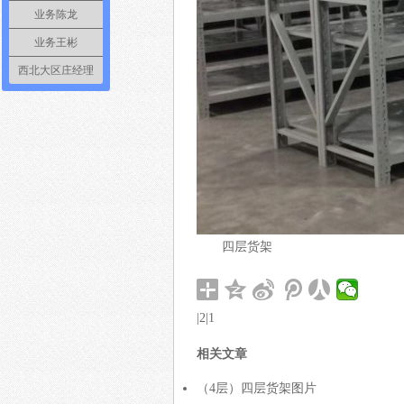
业务陈龙
业务王彬
西北大区庄经理
四层货架
|2|1
相关文章
（4层）四层货架图片