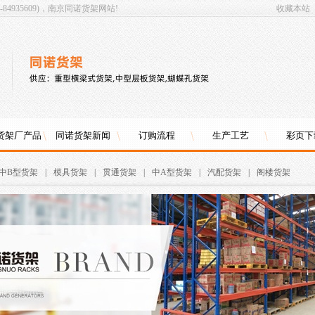
4935609)，南京同诺货架网站!
收藏本站
货架厂产品
同诺货架新闻
订购流程
生产工艺
彩页下
中B型货架
|
模具货架
|
贯通货架
|
中A型货架
|
汽配货架
|
阁楼货架