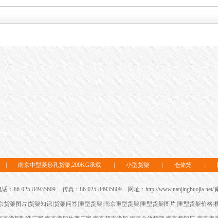
|
南京中型菱形孔货架,200KG承载
|
小型货架
|
仓储笼
|
86-025-84935609 传真：86-025-84935809 网址：http://www.nanjinghuojia.net/
京货架图片
|
货架知识
|
货架问答
|
重型货架
|
南京重型货架
|
重型货架图片
|
重型货架价格
|