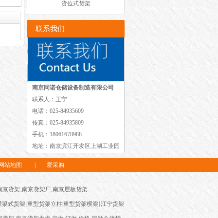
货位式货架
联系我们
南京同诺仓储设备制造有限公司
联系人：王宁
电话：025-84935609
传真：025-84935809
手机：18061678988
地址：南京滨江开发区上湖工业园
网站地图
|
爱采购
南京货架
,
南京货架厂
,
南京层板货架
横梁式货架
|
重型货架立柱
|
重型货架横梁
|
江宁货架