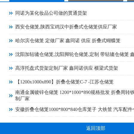
同诺为某化妆品公司做的贯通货架
西安仓储笼,陕西宝鸡汉中折叠式仓储笼供应厂家
哈尔滨仓储笼 定做厂家 鑫同诺 供应 折叠式蝴蝶笼
沈阳加轱辘仓储笼,沈阳脚轮仓储笼,定制 带轱辘仓储笼 
高淳托盘式货架定制厂家 鑫同诺供应 横梁式货架
【1200x1000x890】折叠仓储笼C-7 -江苏仓储笼
南通金属镀锌仓储笼 1200*1000*890规格批发 折叠周转
制厂家
安徽折叠仓储笼1000*800*840仓库笼子 大铁筐 汽车配
返回顶部